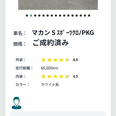
マカン S ｽﾎﾟｰﾂｸﾛﾉPKG
車名：
ご成約済み
価格：
★
★
★
★
★
外装：
4.5
走行距離：
66,000km
★
★
★
★
★
内装：
4.5
カラー：
ホワイト系