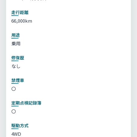
走行距離
66,000km
用途
乗用
修復歴
なし
禁煙車
〇
定期点検記録簿
〇
駆動方式
4WD