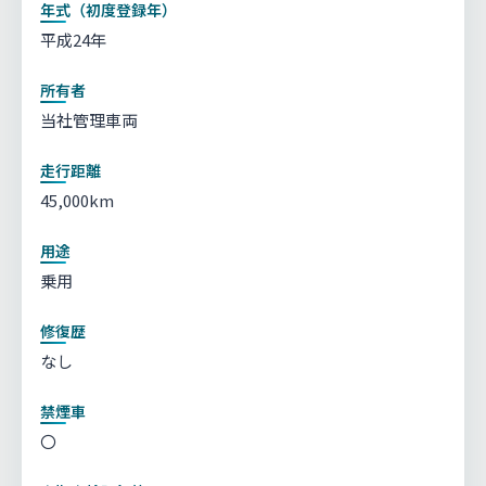
年式（初度登録年）
平成24年
所有者
当社管理車両
走行距離
45,000km
用途
乗用
修復歴
なし
禁煙車
〇