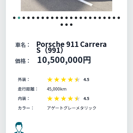
Porsche 911 Carrera
車名：
S（991）
10,500,000円
価格：
★
★
★
★
★
外装：
4.5
走行距離：
45,000km
★
★
★
★
★
内装：
4.5
カラー：
アゲートグレーメタリック