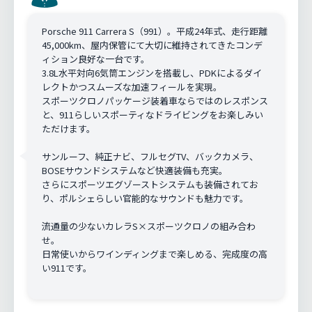
Porsche 911 Carrera S（991）。平成24年式、走行距離
45,000km、屋内保管にて大切に維持されてきたコンデ
ィション良好な一台です。
3.8L水平対向6気筒エンジンを搭載し、PDKによるダイ
レクトかつスムーズな加速フィールを実現。
スポーツクロノパッケージ装着車ならではのレスポンス
と、911らしいスポーティなドライビングをお楽しみい
ただけます。
サンルーフ、純正ナビ、フルセグTV、バックカメラ、
BOSEサウンドシステムなど快適装備も充実。
さらにスポーツエグゾーストシステムも装備されてお
り、ポルシェらしい官能的なサウンドも魅力です。
流通量の少ないカレラS×スポーツクロノの組み合わ
せ。
日常使いからワインディングまで楽しめる、完成度の高
い911です。